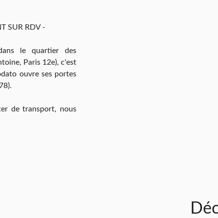
NT SUR RDV -
ans le quartier des
toine, Paris 12e), c'est
odato ouvre ses portes
78).
er de transport, nous
Déo