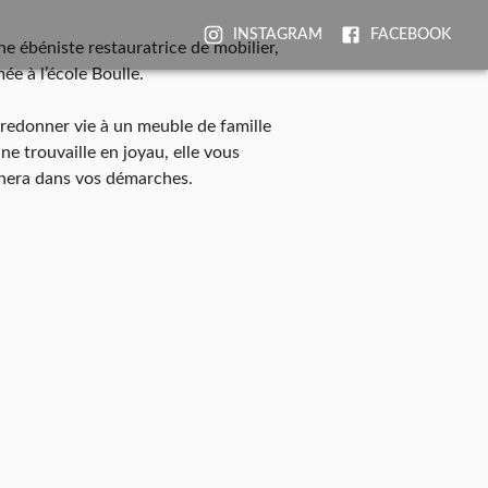
INSTAGRAM
FACEBOOK
e ébéniste restauratrice de mobilier,
ée à l’école Boulle.
redonner vie à un meuble de famille
e trouvaille en joyau, elle vous
era dans vos démarches.