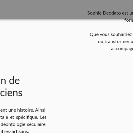
Sophie Deodato est un
form
Que vous souhaitiez 
ou transformer un
accompagn
on de
ciens
ent une histoire. Ainsi,
otale et spécifique. Les
déontologie séculaire,
îtres-artisans.